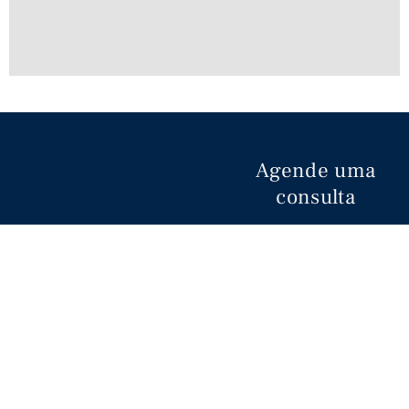
Agende uma
consulta
Fale
conosco
agora
mesmo