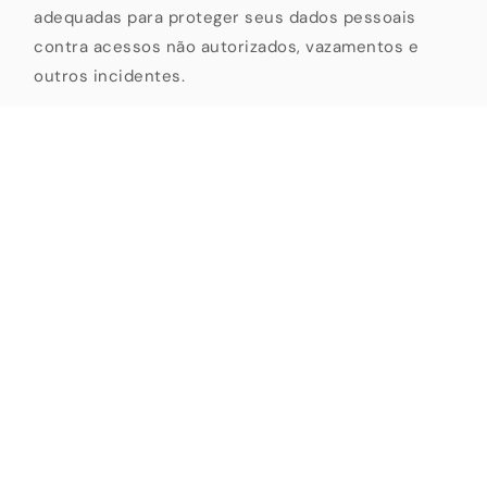
adequadas para proteger seus dados pessoais
contra acessos não autorizados, vazamentos e
outros incidentes.
No entanto, nenhum sistema é completamente
seguro. O envio de informações por meio do site é
feito por sua conta e risco.
6. Retenção dos dados
Seus dados serão armazenados pelo tempo
necessário para cumprir as finalidades para as
quais foram coletados, respeitando os prazos
legais e regulatórios.
Após esse período, os dados serão eliminados ou
anonimizados de forma segura.
7. Alterações nesta Política